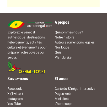
À propos
Qui sommes-nous ?
Explorez le Sénégal
Notre histoire
authentique : destinations,
Auteurs et mentions légales
hébergements, activités,
Nos logos
culture et événements pour
Quiz
préparer votre voyage ou
Plan du site
séjour.
Suivez-nous
Et aussi
Facebook
Carte du Sénégal interactive
X (Twitter)
Pages web
Instagram
Mini-sites
You Tube
L’horoscope