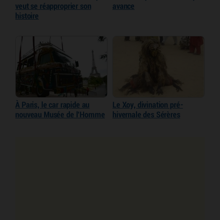
veut se réapproprier son
avance
histoire
À Paris, le car rapide au
Le Xoy, divination pré-
nouveau Musée de l’Homme
hivernale des Sérères