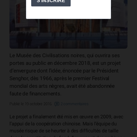
Le Musée des Civilisations noires, qui ouvrira ses
portes au public en décembre 2018, est un projet
d’envergure dont l’idée, énoncée par le Président
Senghor, dès 1966, après le premier Festival
mondial des arts nègres, avait été abandonnée
faute de financements.
Publié le 19 octobre 2016
2 commentaires
Le projet a finalement été mis en œuvre en 2009, avec
l’appui de la coopération chinoise. Mais l’équipe du
musée risque de se heurter à des difficultés de taille