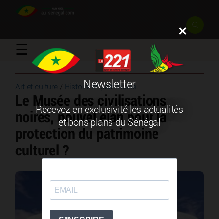
×
☰
Newsletter
Art et culture
/
Histoire et patrimoine
Le Musée des civilisations
Recevez en exclusivité les actualités
noires, nouvel élan pour la
et bons plans du Sénégal
protection du patrimoine
culturel ?