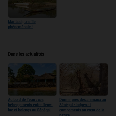
Mar Lodj, une île
phénoménale !
Dans les actualités
Au bord de l’eau : ces
Dormir près des animaux au
hébergements entre fleuve,
Sénégal : lodges et
lac et bolongs au Sénégal
campements au cœur de la
nature