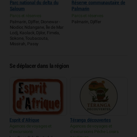
Parc national du delta du
Réserve communautaire de
T
Saloum
Palmarin
A
d
Parcs et réserves
Parcs et réserves
n
Palmarin, Djiffer, Dionewar -
Palmarin, Djiffer
T
Niodior, Ndangane, Île de Mar
Lodj, Kaolack, Djilor, Fimela,
Sokone, Toubacouta,
Missirah, Passy
Se déplacer dans la région
Esprit d’Afrique
Téranga découvertes
Agences de voyages et
Agences de voyages et
d’excursions
d’excursions Pêche Loisirs
nautiques