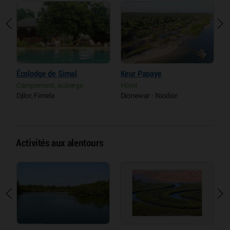
Écolodge de Simal
Keur Papaye
L
Campement, auberge
Hôtel
C
Djilor, Fimela
Dionewar - Niodior
S
Activités aux alentours