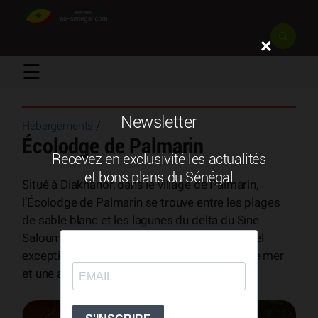
×
☰
Newsletter
Hébergements
/
Écolodge de Palmarin
Recevez en exclusivité les actualités
et bons plans du Sénégal
Situé à Diakhanor, dans le village de Palmarin,
l’Écolodge de Palmarin se trouve entre les plages
de sable blanc et les lagunes du delta du Sine
Saloum. L’établissement offre un cadre naturel
exceptionnel, avec des bungalows en bord de mer
et une atmosphère calme et conviviale.