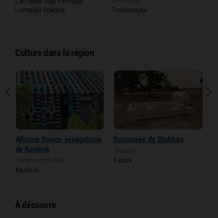
Lac Rose Saly Portudal
Lompoul Sokone
Toubacouta
Culture dans la région
Alliance franco-sénégalaise
Écomusée de Diakhao
C
de Kaolack
D
Musées
Centres culturels
Fatick
C
Kaolack
T
À découvrir