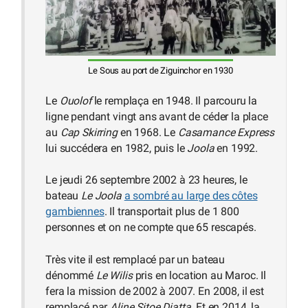
Le Sous au port de Ziguinchor en 1930
Le
Ouolof
le remplaça en 1948. Il parcouru la
ligne pendant vingt ans avant de céder la place
au
Cap Skirring
en 1968. Le
Casamance Express
lui succédera en 1982, puis le
Joola
en 1992.
Le jeudi 26 septembre 2002 à 23 heures, le
bateau
Le Joola
a sombré au large des côtes
gambiennes
. Il transportait plus de 1 800
personnes et on ne compte que 65 rescapés.
Très vite il est remplacé par un bateau
dénommé
Le Wilis
pris en location au Maroc. Il
fera la mission de 2002 à 2007. En 2008, il est
remplacé par
Aline Sitoe Diatta
. Et en 2014, la