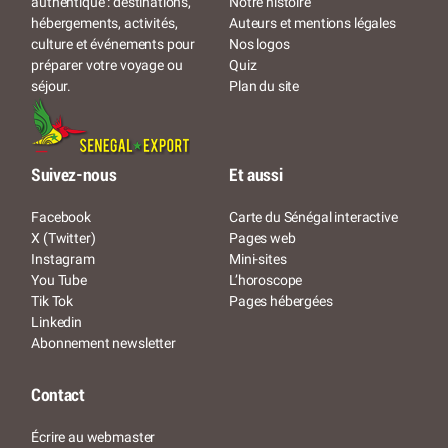
Notre histoire
authentique : destinations,
Auteurs et mentions légales
hébergements, activités,
Nos logos
culture et événements pour
Quiz
préparer votre voyage ou
Plan du site
séjour.
Suivez-nous
Et aussi
Facebook
Carte du Sénégal interactive
X (Twitter)
Pages web
Instagram
Mini-sites
You Tube
L’horoscope
Tik Tok
Pages hébergées
Linkedin
Abonnement newsletter
Contact
Écrire au webmaster