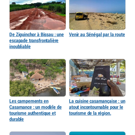
De Ziguinchor à Bissau : une
Venir au Sénégal par la route
escapade transfrontalière
inoubliable
Les campements en
La cuisine casamançaise : un
Casamance : un modèle de
atout incontournable pour le
tourisme authentique et
tourisme de la région.
durable