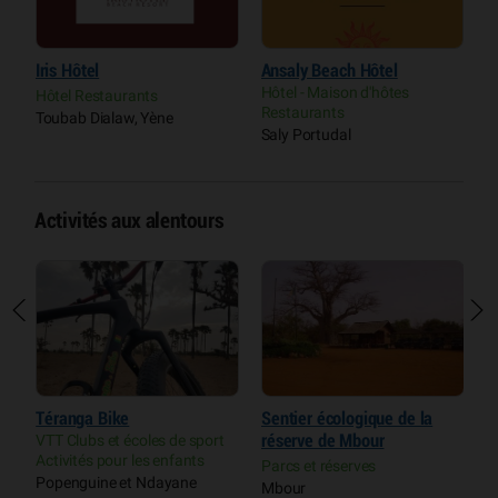
Iris Hôtel
Ansaly Beach Hôtel
L
Hôtel - Maison d'hôtes
Hôtel Restaurants
H
Restaurants
Toubab Dialaw, Yène
T
Saly Portudal
Activités aux alentours
Téranga Bike
Sentier écologique de la
A
VTT Clubs et écoles de sport
réserve de Mbour
C
Activités pour les enfants
A
Parcs et réserves
Popenguine et Ndayane
S
Mbour