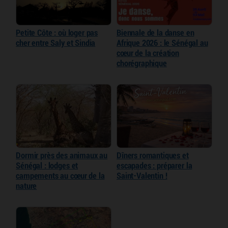
Petite Côte : où loger pas
Biennale de la danse en
cher entre Saly et Sindia
Afrique 2026 : le Sénégal au
cœur de la création
chorégraphique
Dormir près des animaux au
Dîners romantiques et
Sénégal : lodges et
escapades : préparer la
campements au cœur de la
Saint-Valentin !
nature