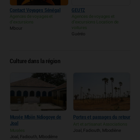
Contact Voyages Sénégal
GEUTZ
Agences de voyages et
Agences de voyages et
d’excursions
d’excursions Location de
voitures
Mbour
Guéréo
Culture dans la région
ur
Musée Mbiin Ndiogoye de
Portes et passages du retour
M
Joal
J
s
Art et artisanat Associations
Musées
Joal, Fadiouth, Mbodiène
M
Joal, Fadiouth, Mbodiène
J