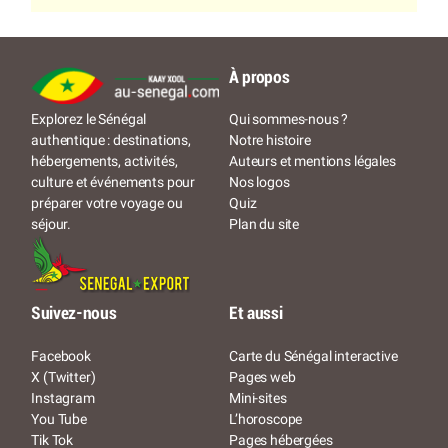
À propos
Qui sommes-nous ?
Explorez le Sénégal
Notre histoire
authentique : destinations,
Auteurs et mentions légales
hébergements, activités,
Nos logos
culture et événements pour
Quiz
préparer votre voyage ou
Plan du site
séjour.
Suivez-nous
Et aussi
Facebook
Carte du Sénégal interactive
X (Twitter)
Pages web
Instagram
Mini-sites
You Tube
L’horoscope
Tik Tok
Pages hébergées