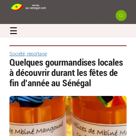
×
☰
Newsletter
Société, reportage
Quelques gourmandises locales
Recevez en exclusivité les actualités
à découvrir durant les fêtes de
et bons plans du Sénégal
fin d’année au Sénégal