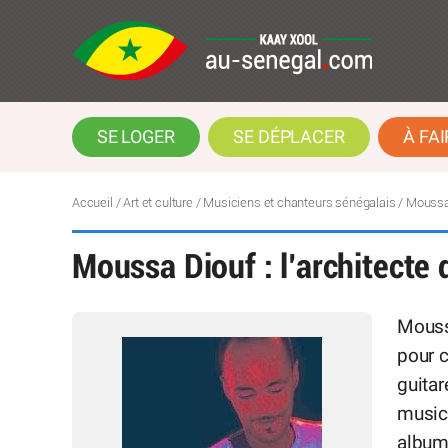
SE LOGER
SE DÉPLACER
À FAI
Accueil
/
Art et culture
/
Musiciens et chanteurs sénégalais
/
Moussa 
Moussa Diouf : l’architecte 
Mouss
pour c
guitar
musica
album 