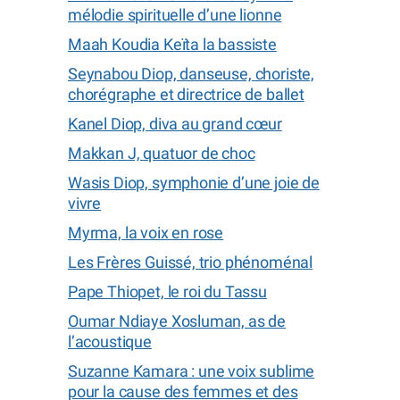
mélodie spirituelle d’une lionne
Maah Koudia Keïta la bassiste
Seynabou Diop, danseuse, choriste,
chorégraphe et directrice de ballet
Kanel Diop, diva au grand cœur
Makkan J, quatuor de choc
Wasis Diop, symphonie d’une joie de
vivre
Myrma, la voix en rose
Les Frères Guissé, trio phénoménal
Pape Thiopet, le roi du Tassu
Oumar Ndiaye Xosluman, as de
l’acoustique
Suzanne Kamara : une voix sublime
pour la cause des femmes et des