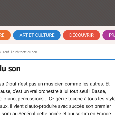
RE
ART ET CULTURE
DÉCOUVRIR
PR
Diouf : l’architecte du son
du son
a Diouf n’est pas un musicien comme les autres. Et
ause, c’est un vrai orchestre à lui tout seul ! Basse,
e, piano, percussions... Ce génie touche à tous les styl
ux. Il vient d’auto-produire avec succès son premier
sorti au Sénégal cette année et qui sortira en France