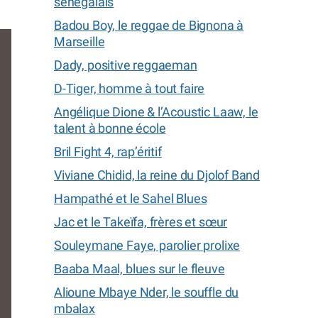
sénégalais
Badou Boy, le reggae de Bignona à
Marseille
Dady, positive reggaeman
D-Tiger, homme à tout faire
Angélique Dione & l’Acoustic Laaw, le
talent à bonne école
Bril Fight 4, rap’éritif
Viviane Chidid, la reine du Djolof Band
Hampathé et le Sahel Blues
Jac et le Takeïfa, frères et sœur
Souleymane Faye, parolier prolixe
Baaba Maal, blues sur le fleuve
Alioune Mbaye Nder, le souffle du
mbalax