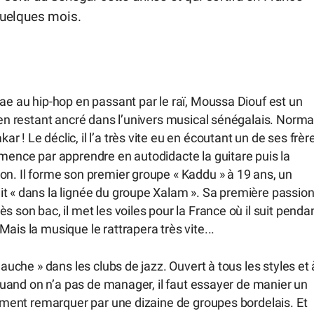
quelques mois.
gae au hip-hop en passant par le raï, Moussa Diouf est un
 en restant ancré dans l’univers musical sénégalais. Norma
 ! Le déclic, il l’a très vite eu en écoutant un de ses frèr
mmence par apprendre en autodidacte la guitare puis la
on. Il forme son premier groupe « Kaddu » à 19 ans, un
it « dans la lignée du groupe Xalam ». Sa première passio
 son bac, il met les voiles pour la France où il suit penda
ais la musique le rattrapera très vite...
gauche » dans les clubs de jazz. Ouvert à tous les styles et 
, quand on n’a pas de manager, il faut essayer de manier un
idement remarquer par une dizaine de groupes bordelais. Et