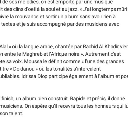
flot de ses mélodies, on est emporté par une musique
 des clins d’oeil à la soul et au jazz. « J’ai longtemps mûri
uivre la mouvance et sortir un album sans avoir rien à
es textes et je suis accompagné par des musiciens avec
lal » où la langue arabe, chantée par Rachid Al Khadir vie
nion entre le Maghreb et l’Afrique noire ». Autrement c’est
ète sa voix. Moussa le définit comme « l’une des grandes
itre « Do danou » où les tonalités s’intercalent
iables. Idrissa Diop participe également à l’album et po
 finish, un album bien construit. Rapide et précis, il donne
usiciens. On espère qu’il recevra tous les honneurs qui lu
son talent.