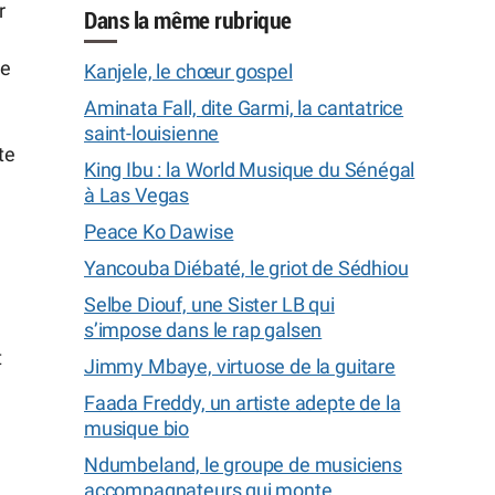
r
Dans la même rubrique
de
Kanjele, le chœur gospel
Aminata Fall, dite Garmi, la cantatrice
saint-louisienne
te
King Ibu : la World Musique du Sénégal
à Las Vegas
Peace Ko Dawise
Yancouba Diébaté, le griot de Sédhiou
Selbe Diouf, une Sister LB qui
s’impose dans le rap galsen
t
Jimmy Mbaye, virtuose de la guitare
Faada Freddy, un artiste adepte de la
musique bio
Ndumbeland, le groupe de musiciens
accompagnateurs qui monte