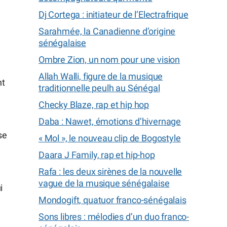
Dj Cortega : initiateur de l’Electrafrique
Sarahmée, la Canadienne d’origine
sénégalaise
Ombre Zion, un nom pour une vision
Allah Walli, figure de la musique
nt
traditionnelle peulh au Sénégal
Checky Blaze, rap et hip hop
Daba : Nawet, émotions d’hivernage
se
« Mol », le nouveau clip de Bogostyle
Daara J Family, rap et hip-hop
Rafa : les deux sirènes de la nouvelle
vague de la musique sénégalaise
i
Mondogift, quatuor franco-sénégalais
Sons libres : mélodies d’un duo franco-