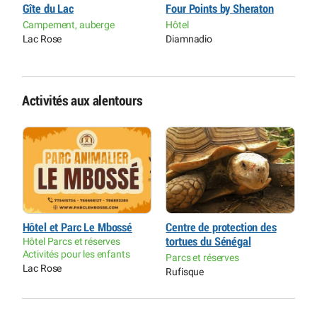
Gîte du Lac
Four Points by Sheraton
L
Campement, auberge
Hôtel
H
Lac Rose
Diamnadio
L
Activités aux alentours
Hôtel et Parc Le Mbossé
Centre de protection des
H
Hôtel Parcs et réserves
tortues du Sénégal
H
Activités pour les enfants
A
Parcs et réserves
Lac Rose
L
Rufisque