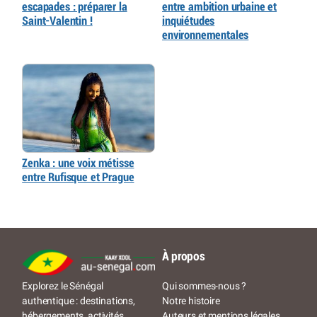
escapades : préparer la
entre ambition urbaine et
Saint-Valentin !
inquiétudes
environnementales
Zenka : une voix métisse
entre Rufisque et Prague
À propos
Qui sommes-nous ?
Explorez le Sénégal
Notre histoire
authentique : destinations,
Auteurs et mentions légales
hébergements, activités,