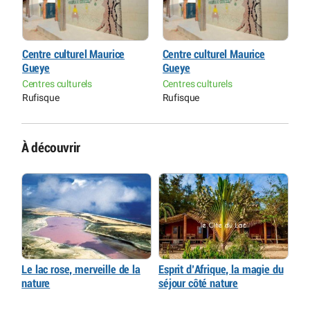
Centre culturel Maurice
Centre culturel Maurice
C
Gueye
Gueye
G
Centres culturels
Centres culturels
C
Rufisque
Rufisque
R
À découvrir
Le lac rose, merveille de la
Esprit d’Afrique, la magie du
nature
séjour côté nature