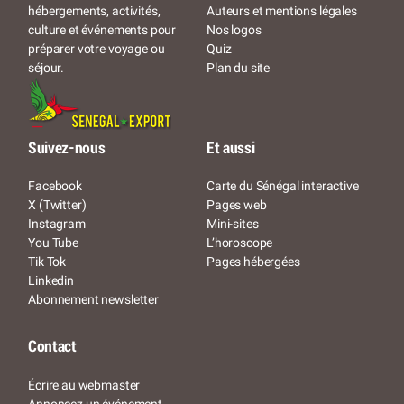
Auteurs et mentions légales
hébergements, activités,
Nos logos
culture et événements pour
Quiz
préparer votre voyage ou
Plan du site
séjour.
Suivez-nous
Et aussi
Facebook
Carte du Sénégal interactive
X (Twitter)
Pages web
Instagram
Mini-sites
You Tube
L’horoscope
Tik Tok
Pages hébergées
Linkedin
Abonnement newsletter
Contact
Écrire au webmaster
Annoncez un événement