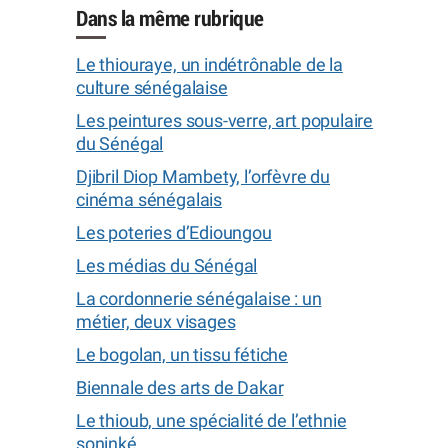
Dans la même rubrique
Le thiouraye, un indétrônable de la
culture sénégalaise
Les peintures sous-verre, art populaire
du Sénégal
Djibril Diop Mambety, l’orfèvre du
cinéma sénégalais
Les poteries d’Edioungou
Les médias du Sénégal
La cordonnerie sénégalaise : un
métier, deux visages
Le bogolan, un tissu fétiche
Biennale des arts de Dakar
Le thioub, une spécialité de l’ethnie
soninké