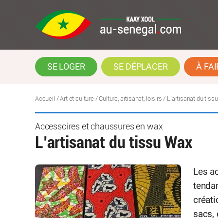
SE LOGER
SE DÉPLACER
À FAI
Accueil
/
Art et culture
/
Culture, artisanat, loisirs
/
L’artisanat du tiss
Accessoires et chaussures en wax
L’artisanat du tissu Wax
Les ac
tendan
créati
sacs, 