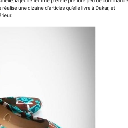
strielle, la jeune femme préfère prendre peu de command
e réalise une dizaine d’articles qu’elle livre à Dakar, et
érieur.