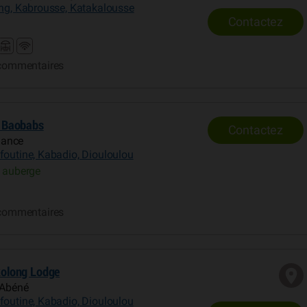
ing, Kabrousse, Katakalousse
Contactez
commentaires
 Baobabs
Contactez
mance
foutine, Kabadio, Diouloulou
 auberge
commentaires
olong Lodge
 Abéné
foutine, Kabadio, Diouloulou