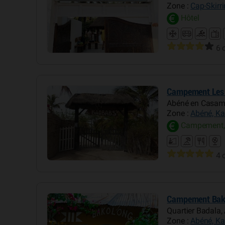
Zone :
Cap-Skirr
Hôtel
6 
Campement Les
Abéné en Casa
Zone :
Abéné, Ka
Campement,
4 
Campement Bak
Quartier Badala,
Zone :
Abéné, Ka