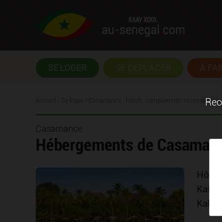
SE LOGER
SE DÉPLACER
À FAI
Accueil
/
Se loger
/
Casamance : hôtels, campements et résidences
Rece
Casamance
Hébergements de Casaman
Hôtel
Kafoun
Kabro