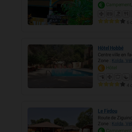
Campement,
6 
Hôtel Hobbé
Centre ville en f
Zone :
Kolda, Vé
Hôtel
4 
Le Firdou
Route de Ziguin
Zone :
Kolda, Vé
Campement,