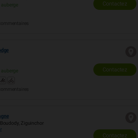
Contactez
 auberge
commentaires
odge
Contactez
 auberge
commentaires
agne
Boudody, Ziguinchor
r
Contactez