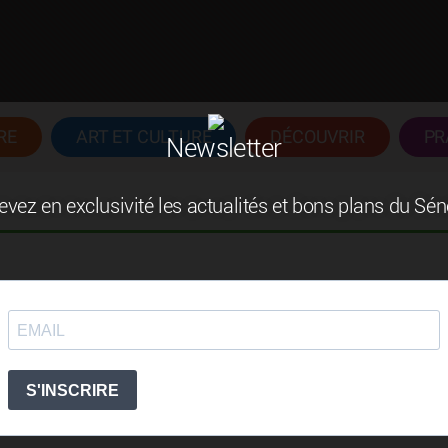
RE
ART ET CULTURE
DÉCOUVRIR
PR
Newsletter
vez en exclusivité les actualités et bons plans du Sé
ce
s, campements, maisons d’hôtes, résidences d’Abéné,
tine, Bignona, Ziguinchor, Oussouye, Cap Skirring et
usse, Carabane, Sédhiou, Kolda