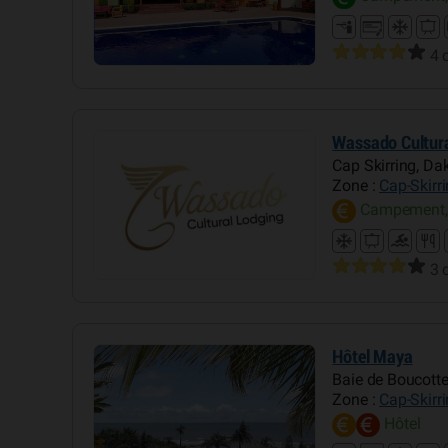
4 
Wassado Cultura
Cap Skirring, Da
Zone :
Cap-Skirr
Campement,
3 
Hôtel Maya
Baie de Boucotte
Zone :
Cap-Skirr
Hôtel