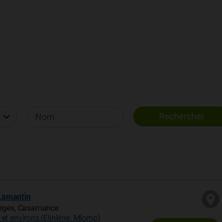
Lamantin
orges, Casamance
et environs (Elinkine, Mlomp)