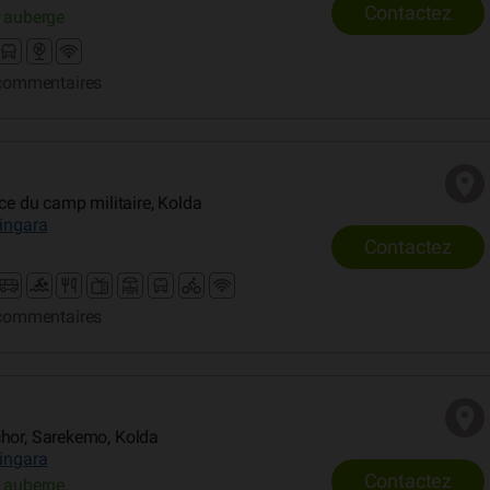
Contactez
 auberge
commentaires
ace du camp militaire, Kolda
lingara
Contactez
commentaires
chor, Sarekemo, Kolda
lingara
Contactez
 auberge