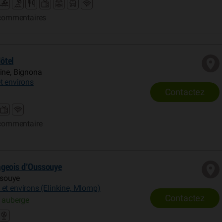
commentaires
ôtel
ine, Bignona
t environs
Contactez
commentaire
ageois d’Oussouye
souye
et environs (Elinkine, Mlomp)
Contactez
 auberge