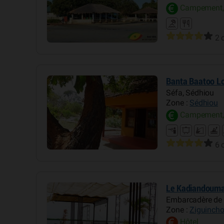
Campement,
2 
Banta Baatoo L
Séfa, Sédhiou
Zone :
Sédhiou
Campement,
6 
Le Kadiandoum
Embarcadère de 
Zone :
Ziguincho
Hôtel