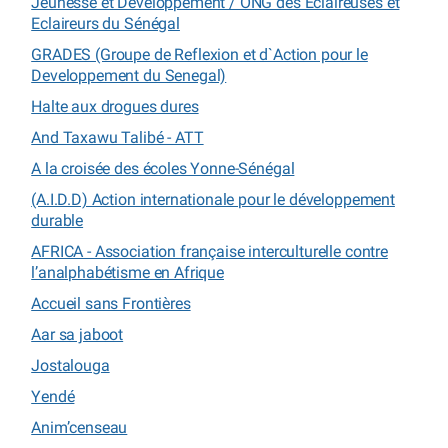
Jeunesse et Développement / ONG des Eclaireuses et
Eclaireurs du Sénégal
GRADES (Groupe de Reflexion et d`Action pour le
Developpement du Senegal)
Halte aux drogues dures
And Taxawu Talibé - ATT
A la croisée des écoles Yonne-Sénégal
(A.I.D.D) Action internationale pour le développement
durable
AFRICA - Association française interculturelle contre
l’analphabétisme en Afrique
Accueil sans Frontières
Aar sa jaboot
Jostalouga
Yendé
Anim’censeau