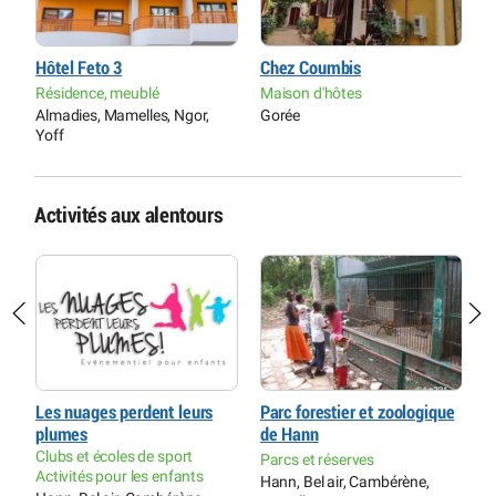
Hôtel Feto 3
Chez Coumbis
H
Résidence, meublé
Maison d'hôtes
H
Almadies, Mamelles, Ngor,
Gorée
S
Yoff
Activités aux alentours
Les nuages perdent leurs
Parc forestier et zoologique
C
plumes
de Hann
Z
t
Clubs et écoles de sport
Parcs et réserves
C
Activités pour les enfants
Hann, Bel air, Cambérène,
D