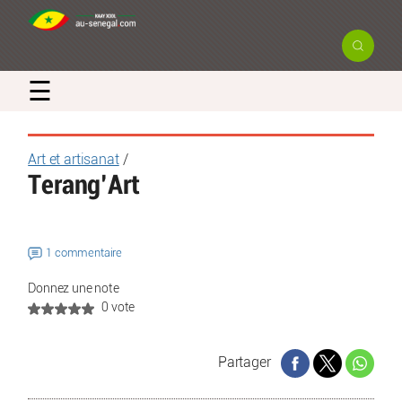
☰
Art et artisanat
/
Terang’Art
1 commentaire
Donnez une note
0 vote
Partager