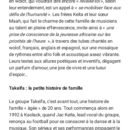
en wolof, qui voudrait dire encore «
réveille-toi
», selon
leur entendement, est un appel à «
se mobiliser face aux
défis de l’humanité
». Les frères Keïta et leur sœur
Maah, qui fait le charme de cette famille de musiciens
au talent en pleine effervescence, invite ainsi à «
une
prise de conscience de la jeunesse africaine sur les
priorités de l’heure
», à travers des tubes chantés en
wolof, français, anglais et espagnol, sur une mosaïque
de rythmes entre afro folk et acoustique assez vibrante.
Leurs textes aux allures poétiques et inventifs, dégagent
un parfum d’amour, une joie de vivre et une lueur
d’espoir…
Takeïfa : la petite histoire de famille
Le groupe Takeïfa, c’est avant tout, une histoire de
famille « âgée » de 20 ans. Tout commença alors en
1992 à Kaolack, quand Jac Keïta, lead vocal du groupe,
renonça au football pour se consacrer à la danse et à la
musique. Son sérieux et ses performances propagent le