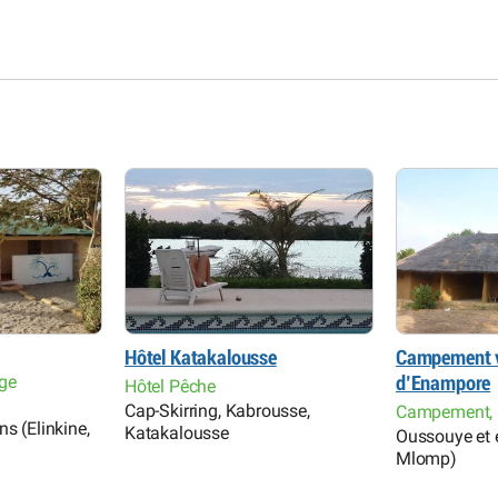
Hôtel Katakalousse
Campement v
ge
d’Enampore
Hôtel Pêche
Cap-Skirring, Kabrousse,
Campement, 
s (Elinkine,
Katakalousse
Oussouye et e
Mlomp)