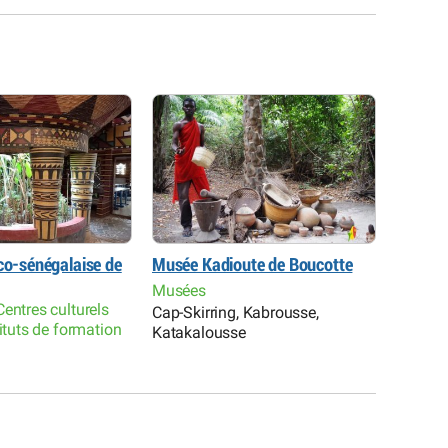
nco-sénégalaise de
Musée Kadioute de Boucotte
Musée 
Musées
Musée
entres culturels
Cap-Skirring, Kabrousse,
Cap-Ski
tituts de formation
Katakalousse
Kataka