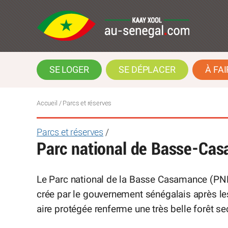
SE LOGER
SE DÉPLACER
À FAI
Accueil
/ Parcs et réserves
Parcs et réserves
/
Parc national de Basse-Ca
Le Parc national de la Basse Casamance (PNBC)
crée par le gouvernement sénégalais après le
aire protégée renferme une très belle forêt 