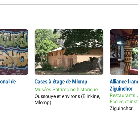
ional de
Cases à étage de Mlomp
Alliance fra
Ziguinchor
Musées Patrimoine historique
Restaurants C
Oussouye et environs (Elinkine,
Ecoles et ins
Mlomp)
Ziguinchor