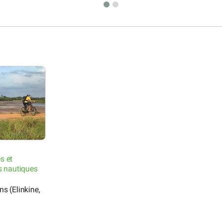
s et
s nautiques
s (Elinkine,