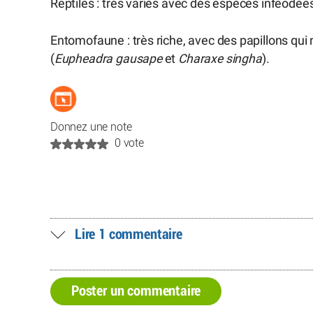
Reptiles : très variés avec des espèces inféodée
Entomofaune : très riche, avec des papillons qui
(
Eupheadra gausape
et
Charaxe singha
).
Donnez une note
0 vote
Lire 1 commentaire
Poster un commentaire