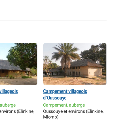
illageois
Campement villageois
Espera
d’Oussouye
Hôtel 
Abéné, 
auberge
Campement, auberge
Dioulo
nvirons (Elinkine,
Oussouye et environs (Elinkine,
Mlomp)