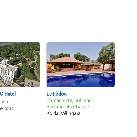
C Hôtel
Le Firdou
Espera
Campement, auberge
lubs
Hôtel 
Restaurants Chasse
nvirons
Abéné, 
Kolda, Vélingara
Dioulo