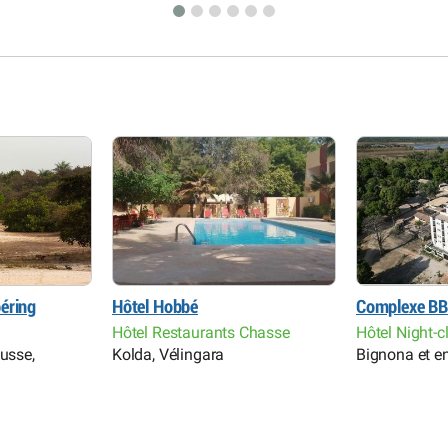
éring
Hôtel Hobbé
Complexe BB
Hôtel Restaurants Chasse
Hôtel Night-c
ousse,
Kolda, Vélingara
Bignona et e