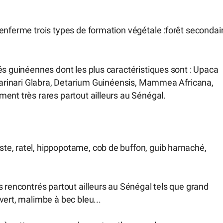
enferme trois types de formation végétale :forêt secondair
és guinéennes dont les plus caractéristiques sont : Upaca
 Parinari Glabra, Detarium Guinéensis, Mammea Africana,
ent très rares partout ailleurs au Sénégal.
e, ratel, hippopotame, cob de buffon, guib harnaché,
s rencontrés partout ailleurs au Sénégal tels que grand
vert, malimbe à bec bleu...