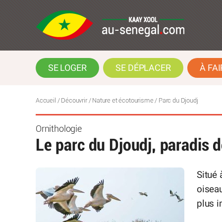
SE LOGER
SE DÉPLACER
À FAI
Accueil
/
Découvrir
/
Nature et écotourisme
/
Parc du Djoudj
Ornithologie
Le parc du Djoudj, paradis 
Situé 
oiseau
plus i