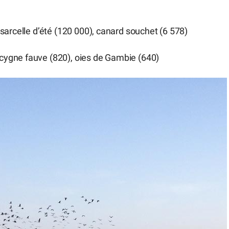
 sarcelle d’été (120 000), canard souchet (6 578)
ocygne fauve (820), oies de Gambie (640)