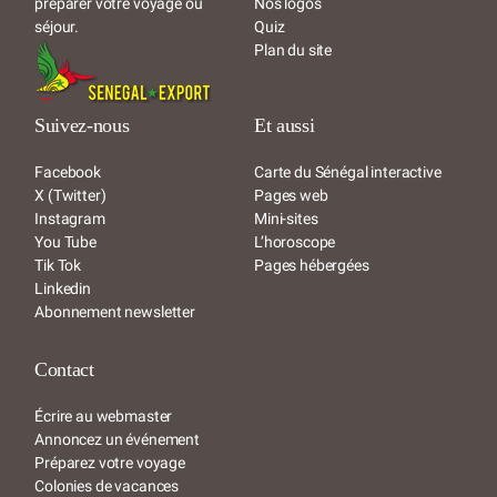
préparer votre voyage ou
Nos logos
séjour.
Quiz
Plan du site
Suivez-nous
Et aussi
Facebook
Carte du Sénégal interactive
X (Twitter)
Pages web
Instagram
Mini-sites
You Tube
L’horoscope
Tik Tok
Pages hébergées
Linkedin
Abonnement newsletter
Contact
Écrire au webmaster
Annoncez un événement
Préparez votre voyage
Colonies de vacances