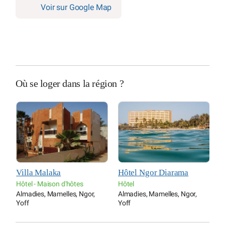
Voir sur Google Map
Où se loger dans la région ?
Hôtel Ngor Diarama
ASAO chez Amy Sow
H
Hôtel
Maison d'hôtes
H
Almadies, Mamelles, Ngor,
Gorée
A
Yoff
Y