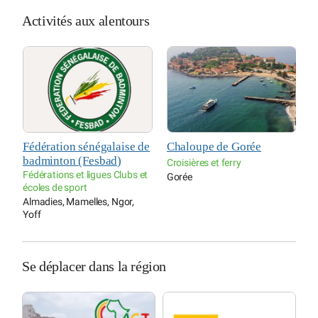
Activités aux alentours
e de
Chaloupe de Gorée
Parc forestier et
zoologique de Hann
Croisières et ferry
s et
Gorée
Parcs et réserves
Hann, Bel air, Cambérène,
,
Parcelles assainies
Se déplacer dans la région