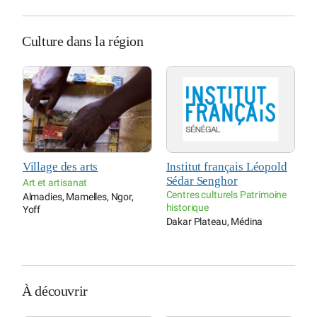
Culture dans la région
Institut français Léopold
Centre culturel Blaise
Sédar Senghor
Senghor
Centres culturels Patrimoine
gor,
Centres culturels
historique
Dakar Plateau, Médina
Dakar Plateau, Médina
À découvrir