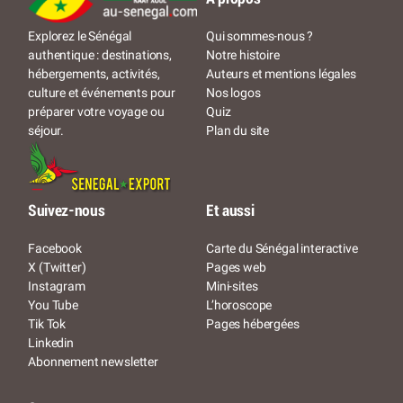
Qui sommes-nous ?
Explorez le Sénégal
Notre histoire
authentique : destinations,
Auteurs et mentions légales
hébergements, activités,
Nos logos
culture et événements pour
Quiz
préparer votre voyage ou
Plan du site
séjour.
Suivez-nous
Et aussi
Facebook
Carte du Sénégal interactive
X (Twitter)
Pages web
Instagram
Mini-sites
You Tube
L’horoscope
Tik Tok
Pages hébergées
Linkedin
Abonnement newsletter