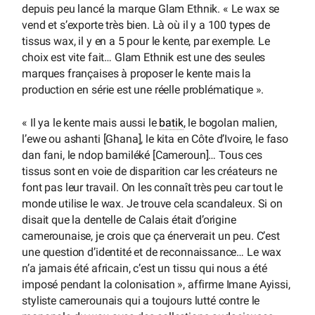
depuis peu lancé la marque Glam Ethnik. « Le wax se
vend et s’exporte très bien. Là où il y a 100 types de
tissus wax, il y en a 5 pour le kente, par exemple. Le
choix est vite fait… Glam Ethnik est une des seules
marques françaises à proposer le kente mais la
production en série est une réelle problématique ».
« Il ya le kente mais aussi le
batik
, le bogolan malien,
l’ewe ou ashanti [Ghana], le kita en Côte d’Ivoire, le faso
dan fani, le ndop bamiléké [Cameroun]… Tous ces
tissus sont en voie de disparition car les créateurs ne
font pas leur travail. On les connaît très peu car tout le
monde utilise le wax. Je trouve cela scandaleux. Si on
disait que la dentelle de Calais était d’origine
camerounaise, je crois que ça énerverait un peu. C’est
une question d’identité et de reconnaissance… Le wax
n’a jamais été africain, c’est un tissu qui nous a été
imposé pendant la colonisation », affirme Imane Ayissi,
styliste camerounais qui a toujours lutté contre le