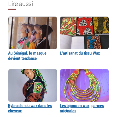
Lire aussi
Au Sénégal, le masque
L’artisanat du tissu Wax
devient tendance
Kybraids : du wax dans les
Les bijoux en wax, parures
cheveux
originales