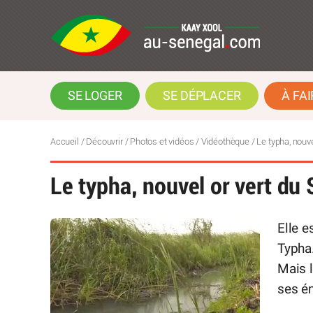
SE LOGER
SE DÉPLACER
À FAI
Accueil
/
Découvrir
/
Photos et vidéos
/
Vidéothèque
/
Le typha, nouve
Le typha, nouvel or vert du
Elle e
Typha.
Mais l
ses ém