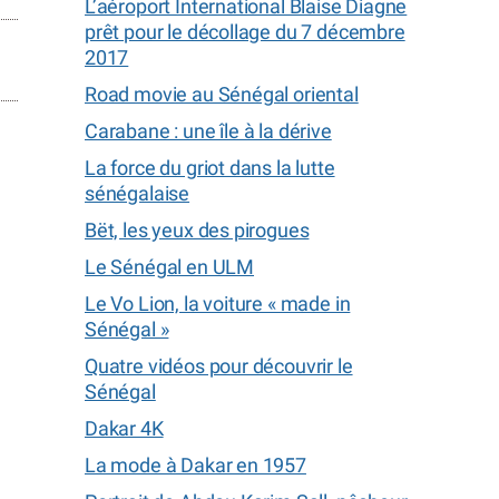
L’aéroport International Blaise Diagne
prêt pour le décollage du 7 décembre
2017
Road movie au Sénégal oriental
Carabane : une île à la dérive
La force du griot dans la lutte
sénégalaise
Bët, les yeux des pirogues
Le Sénégal en ULM
Le Vo Lion, la voiture « made in
Sénégal »
Quatre vidéos pour découvrir le
Sénégal
Dakar 4K
La mode à Dakar en 1957