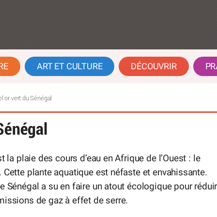
RE
ART ET CULTURE
DÉCOUVRIR
PR
l or vert du Sénégal
 Sénégal
st la plaie des cours d’eau en Afrique de l’Ouest : le
 Cette plante aquatique est néfaste et envahissante.
e Sénégal a su en faire un atout écologique pour rédui
issions de gaz à effet de serre.