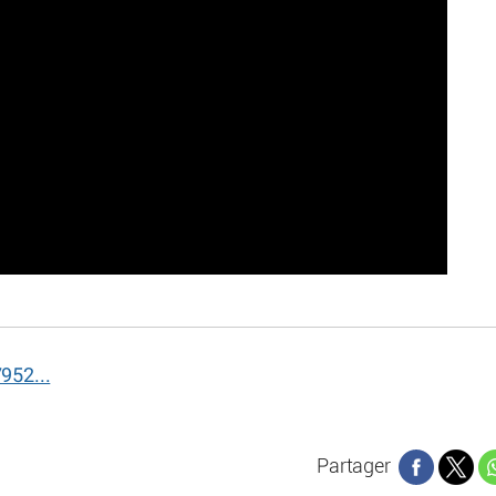
952...
Partager