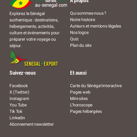
À propos
Qui sommes-nous ?
Explorez le Sénégal
Notre histoire
authentique : destinations,
Auteurs et mentions légales
hébergements, activités,
Nos logos
culture et événements pour
Quiz
préparer votre voyage ou
Plan du site
séjour.
Suivez-nous
Et aussi
Facebook
Carte du Sénégal interactive
X (Twitter)
Pages web
Instagram
Mini-sites
You Tube
L’horoscope
Tik Tok
Pages hébergées
Linkedin
Abonnement newsletter