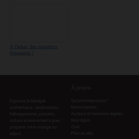
À Dakar, des quartiers
étonnants !
À propos
Qui sommes-nous ?
Explorez le Sénégal
Notre histoire
authentique : destinations,
Auteurs et mentions légales
hébergements, activités,
Nos logos
culture et événements pour
Quiz
préparer votre voyage ou
Plan du site
séjour.