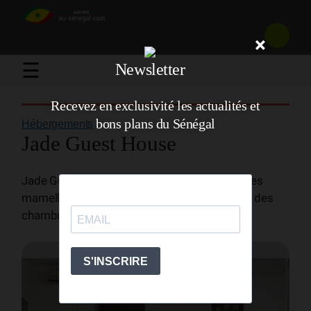
×
☰
Newsletter
Recevez en exclusivité les actualités et
bons plans du Sénégal
Hébergements
/
Jade Guest House
Jade Guest House se situe dans le quartier des
mamelles, derrière l’école CEMAD. Il propose des
chambres à partir de 25 000F CFA soit 38€.