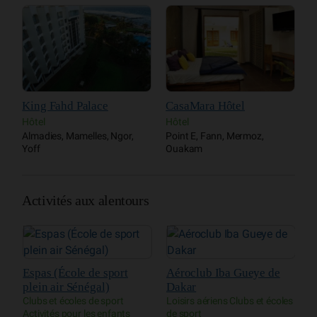
King Fahd Palace
CasaMara Hôtel
L
Hôtel
Hôtel
H
Almadies, Mamelles, Ngor,
Point E, Fann, Mermoz,
P
Yoff
Ouakam
O
Activités aux alentours
Espas (École de sport
Aéroclub Iba Gueye de
P
plein air Sénégal)
Dakar
z
Clubs et écoles de sport
Loisirs aériens Clubs et écoles
P
Activités pour les enfants
de sport