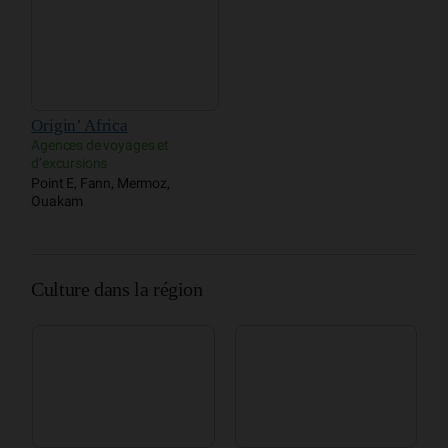
Origin’ Africa
Agences de voyages et
d’excursions
Point E, Fann, Mermoz,
Ouakam
Culture dans la région
Théâtre national Daniel
Place du Souvenir
M
Sorano
africain
n