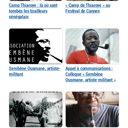
Camp Thiaroye : là où sont
« Camp de Thiaroye » au
tombés les tirailleurs
Festival de Cannes
sénégalais
Sembène Ousmane, artiste-
Appel à communications :
militant
Colloque « Sembène
Ousmane, artiste-militant »