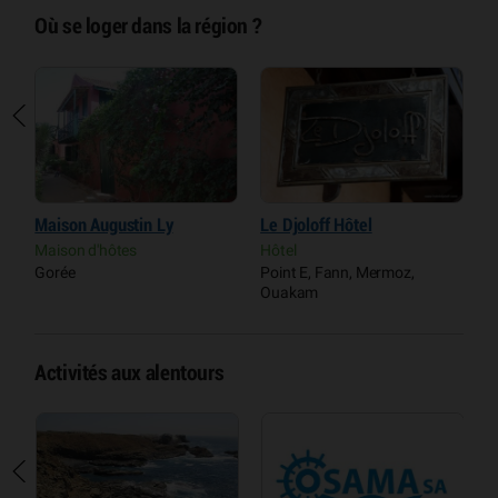
Où se loger dans la région ?
Maison Augustin Ly
Le Djoloff Hôtel
C
Maison d'hôtes
Hôtel
H
Gorée
Point E, Fann, Mermoz,
P
Ouakam
O
Activités aux alentours