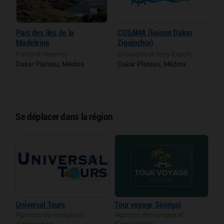
Parc des îles de la
COSAMA (liaison Dakar
P
Madeleine
Ziguinchor)
d
t
Parcs et réserves
Croisières et ferry Export
P
Dakar Plateau, Médina
Dakar Plateau, Médina
H
P
Se déplacer dans la région
Universal Tours
Tour voyage Sénégal
Agences de voyages et
Agences de voyages et
d’excursions
d’excursions