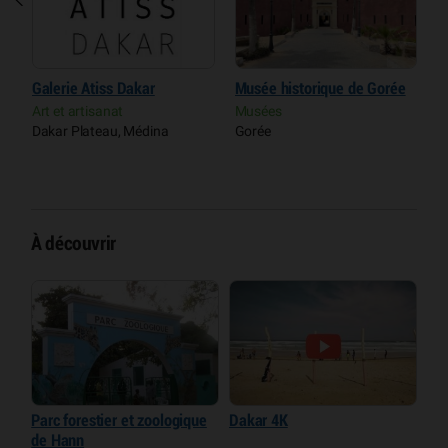
r
Galerie Atiss Dakar
Musée historique de Gorée
T
S
Art et artisanat
Musées
Dakar Plateau, Médina
Gorée
C
D
À découvrir
Parc forestier et zoologique
Dakar 4K
de Hann