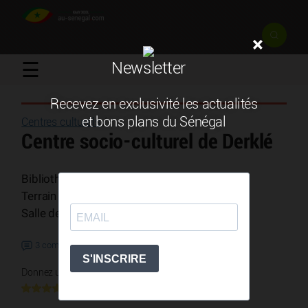
×
☰
Newsletter
Recevez en exclusivité les actualités
et bons plans du Sénégal
Centres culturels
/
Centre socio-culturel de Derklé
Bibliothèque - Garderie - Potager
Terrain de basket
Salle de spectacle
3 commentaires
Donnez une note
4 votes