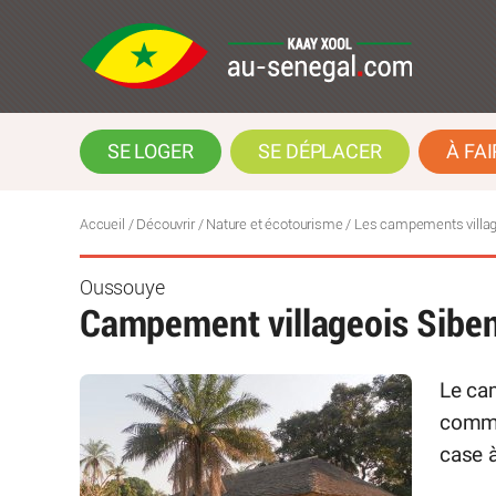
SE LOGER
SE DÉPLACER
À FAI
Accueil
/
Découvrir
/
Nature et écotourisme
/
Les campements villa
Oussouye
Campement villageois Sibe
Le cam
commu
case à