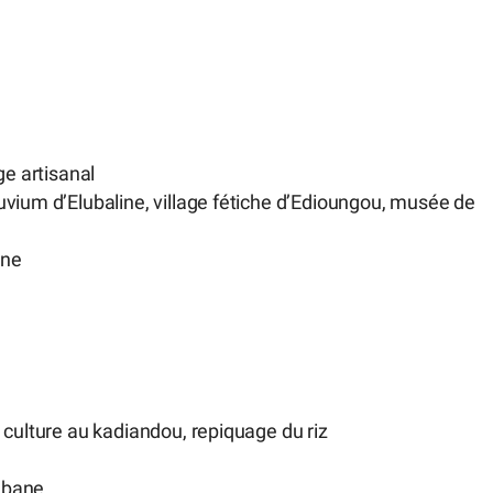
ge artisanal
luvium d’Elubaline, village fétiche d’Edioungou, musée de
one
, culture au kadiandou, repiquage du riz
rabane.