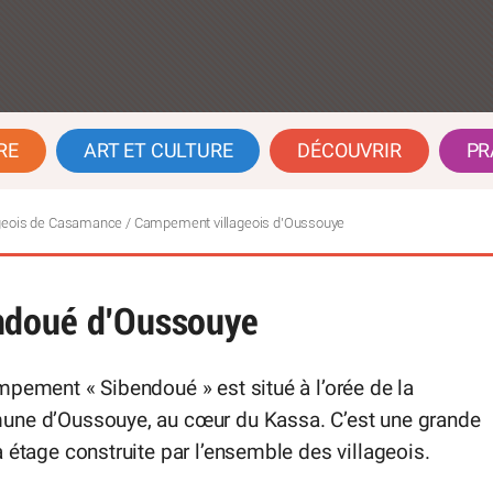
RE
ART ET CULTURE
DÉCOUVRIR
PR
geois de Casamance
/
Campement villageois d’Oussouye
ndoué d’Oussouye
pement « Sibendoué » est situé à l’orée de la
ne d’Oussouye, au cœur du Kassa. C’est une grande
 étage construite par l’ensemble des villageois.