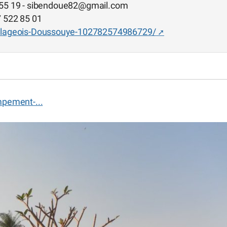
 55 19 - sibendoue82
@
gmail.com
7 522 85 01
llageois-Doussouye-102782574986729/
pement-...