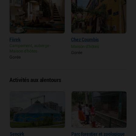
Fiirek
Chez Coumbis
H
Campement, auberge -
Maison d'hôtes
R
Maison d'hôtes
Gorée
A
Gorée
Y
Activités aux alentours
Sencirk
Parc forestier et zoologique
P