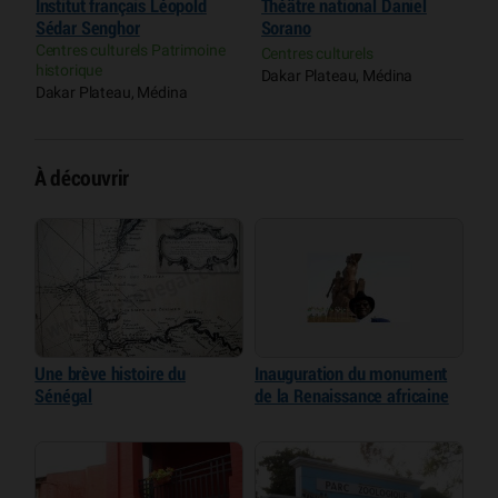
Institut français Léopold
Théâtre national Daniel
M
Sédar Senghor
Sorano
d
Centres culturels Patrimoine
Centres culturels
M
historique
Dakar Plateau, Médina
D
Dakar Plateau, Médina
À découvrir
Une brève histoire du
Inauguration du monument
Sénégal
de la Renaissance africaine