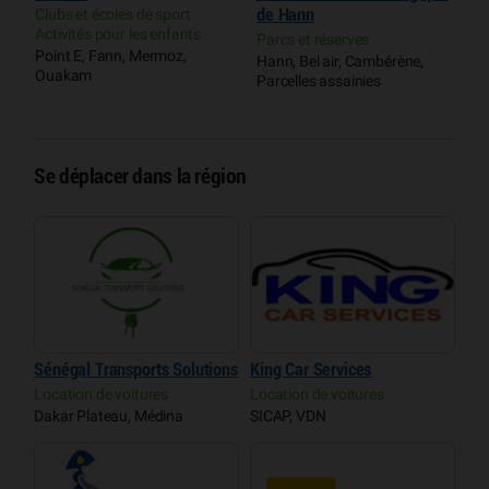
Clubs et écoles de sport
de Hann
M
Activités pour les enfants
Parcs et réserves
P
Point E, Fann, Mermoz,
Hann, Bel air, Cambérène,
D
Ouakam
Parcelles assainies
Se déplacer dans la région
Sénégal Transports Solutions
King Car Services
Location de voitures
Location de voitures
Dakar Plateau, Médina
SICAP, VDN