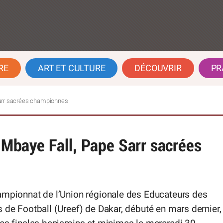
RE
ART ET CULTURE
DÉCOUVRIR
PR
 Sarr sacrées championnes
t Mbaye Fall, Pape Sarr sacrées
ampionnat de l’Union régionale des Educateurs des
 de Football (Ureef) de Dakar, débuté en mars dernier,