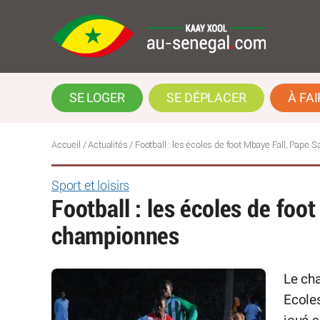
SE LOGER
SE DÉPLACER
À FAI
Accueil
/
Actualités
/
Football : les écoles de foot Mbaye Fall, Pape
Sport et loisirs
Football : les écoles de foo
championnes
Le ch
Ecoles