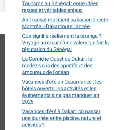
Tourisme au Sénégal : entre idées
reçues et véritables enjeux
Air Transat maintient sa liaison directe
Montréal–Dakar toute l’année
Que signifie réellement la téranga ?
Voyage au cœur d’une valeur qui fait la
réputation du Sénégal
La Corniche Ouest de Dakar : le
rendez-vous des sportifs et des
amoureux de l’océan
Vacances d’été en Casamance : les
hôtels ouverts, les activités et les
événements à ne pas manquer en
2026
Vacances d’été à Dakar : où passer
une journée entre piscine, nature et
activités ?