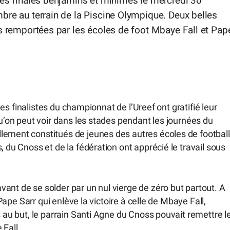
ses finales benjamins et minimes le mercredi 30
re au terrain de la Piscine Olympique. Deux belles
s remportées par les écoles de foot Mbaye Fall et Pap
 les finalistes du championnat de l’Ureef ont gratifié leur
qu’on peut voir dans les stades pendant les journées du
lement constitués de jeunes des autres écoles de football
, du Cnoss et de la fédération ont apprécié le travail sous
ant de se solder par un nul vierge de zéro but partout. A
 Pape Sarr qui enlève la victoire à celle de Mbaye Fall,
s au but, le parrain Santi Agne du Cnoss pouvait remettre l
 Fall.