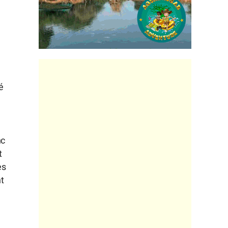
é
nc
t
es
t