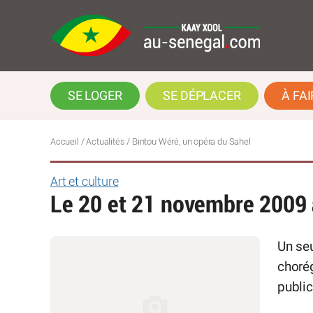
SE LOGER
SE DÉPLACER
À FAI
Accueil
/
Actualités
/
Bintou Wéré, un opéra du Sahel
Art et culture
Le 20 et 21 novembre 2009 
Un seu
chorég
public