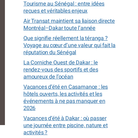
Tourisme au Sénégal : entre idées
reçues et véritables enjeux
Air Transat maintient sa liaison directe
Montréal–Dakar toute l’année
Que signifie réellement la téranga ?
Voyage au cœur d’une valeur qui fait la
réputation du Sénégal
La Corniche Ouest de Dakar : le
rendez-vous des sportifs et des
amoureux de l’océan
Vacances d’été en Casamance : les
hôtels ouverts, les activités et les
événements à ne pas manquer en
2026
Mirage en plein désert
Vacances d’été à Dakar : où passer
une journée entre piscine, nature et
activités ?