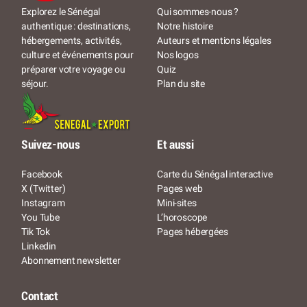
Qui sommes-nous ?
Explorez le Sénégal
Notre histoire
authentique : destinations,
Auteurs et mentions légales
hébergements, activités,
Nos logos
culture et événements pour
Quiz
préparer votre voyage ou
Plan du site
séjour.
Suivez-nous
Et aussi
Facebook
Carte du Sénégal interactive
X (Twitter)
Pages web
Instagram
Mini-sites
You Tube
L’horoscope
Tik Tok
Pages hébergées
Linkedin
Abonnement newsletter
Contact