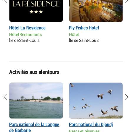
Hôtel La Résidence
Fly Fishes Hotel
H
Hôtel Restaurants
Hôtel
H
Île de Saint-Louis
Île de Saint-Louis
L
H
Activités aux alentours
Parc national de la Langue
Parc national du Djoudj
R
de Barbarie
L
Parcs et réserves