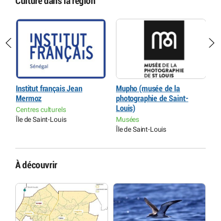
Culture dans la région
Institut français Jean
Mupho (musée de la
S
Mermoz
photographie de Saint-
S
Louis)
Centres culturels
M
Île de Saint-Louis
Musées
Î
Île de Saint-Louis
À découvrir