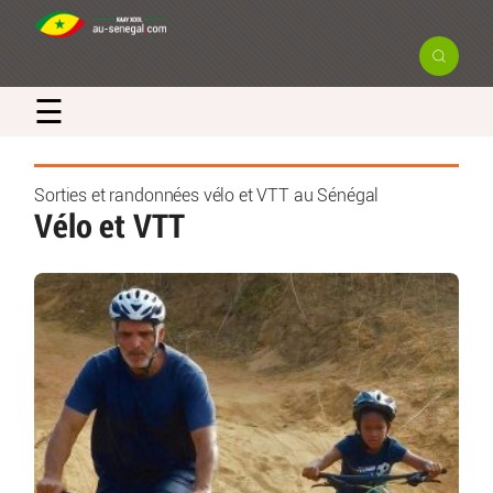
☰
Sorties et randonnées vélo et VTT au Sénégal
Vélo et VTT