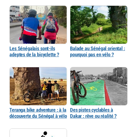
Les Sénégalais sont-ils
Balade au Sénégal oriental :
adeptes de la bicyclette ?
pourquoi pas en vélo ?
Teranga bike adventure : à la
Des pistes cyclables à
découverte du Sénégal à vélo
Dakar : rêve ou réalité ?