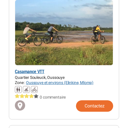
Casamance VTT
Quartier Souleuck, Oussouye
Zone :
Oussouye et environs (Elinkine, Mlomp)
0 commentaire
Contactez