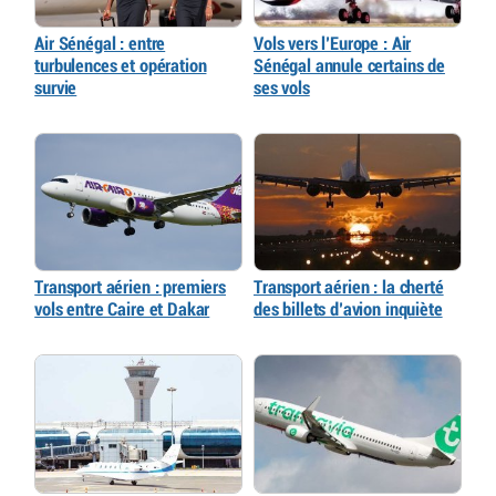
Air Sénégal : entre
Vols vers l’Europe : Air
turbulences et opération
Sénégal annule certains de
survie
ses vols
Transport aérien : premiers
Transport aérien : la cherté
vols entre Caire et Dakar
des billets d’avion inquiète