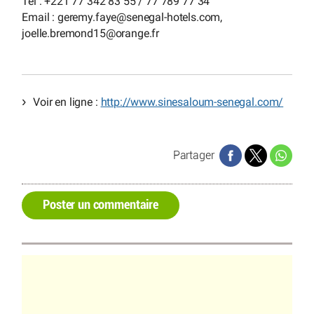
Tel : +221 77 342 83 55 / 77 789 77 34
Email : geremy.faye
@
senegal-hotels.com,
joelle.bremond15
@
orange.fr
Voir en ligne :
http://www.sinesaloum-senegal.com/
Partager
Poster un commentaire