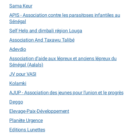
Sama Keur
APIS - Association contre les parasitoses infantiles au
Sénégal
Self Help and dimbali région Louga
Association And Taxawu Talibé
Adevdio
Association d’aide aux lépreux et anciens lépreux du
Sénégal (Aalals)
JV pour VASI
Kolamki
AJUP - Association des jeunes pour l’union et le progrès
Deggo
Elevage-Paix-Développement
Planète Urgence
Editions Lunettes