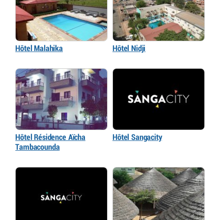
Hôtel Malahika
Hôtel Nidji
Hôtel Résidence Aïcha
Hôtel Sangacity
Tambacounda