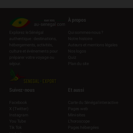
À propos
Qui sommes-nous ?
Explorez le Sénégal
Notre histoire
authentique : destinations,
Auteurs et mentions légales
hébergements, activités,
Nos logos
culture et événements pour
Quiz
préparer votre voyage ou
Plan du site
séjour.
Suivez-nous
Et aussi
Facebook
Carte du Sénégal interactive
X (Twitter)
Pages web
Instagram
Mini-sites
You Tube
L’horoscope
Tik Tok
Pages hébergées