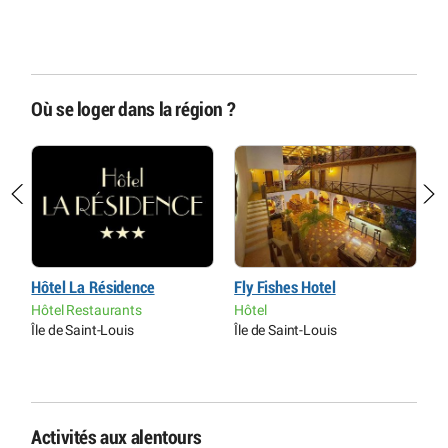
Où se loger dans la région ?
Hôtel La Résidence
Fly Fishes Hotel
R
L
Hôtel Restaurants
Hôtel
H
Île de Saint-Louis
Île de Saint-Louis
r
B
Activités aux alentours