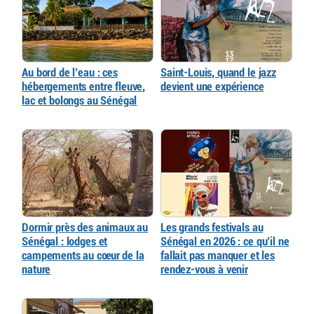
Au bord de l’eau : ces
Saint-Louis, quand le jazz
hébergements entre fleuve,
devient une expérience
lac et bolongs au Sénégal
Dormir près des animaux au
Les grands festivals au
Sénégal : lodges et
Sénégal en 2026 : ce qu’il ne
campements au cœur de la
fallait pas manquer et les
nature
rendez-vous à venir