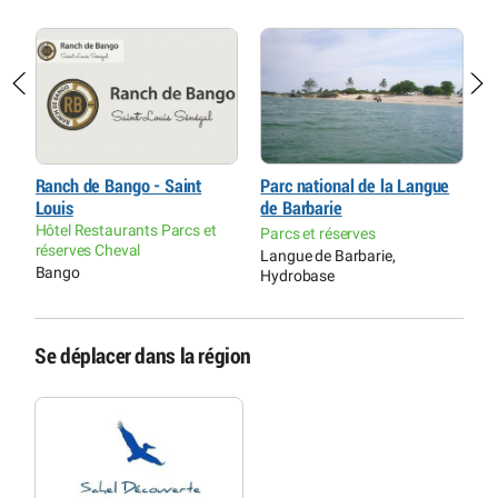
Ranch de Bango - Saint
Parc national de la Langue
C
Louis
de Barbarie
e
Hôtel Restaurants Parcs et
Parcs et réserves
C
réserves Cheval
Langue de Barbarie,
Î
Bango
Hydrobase
Se déplacer dans la région