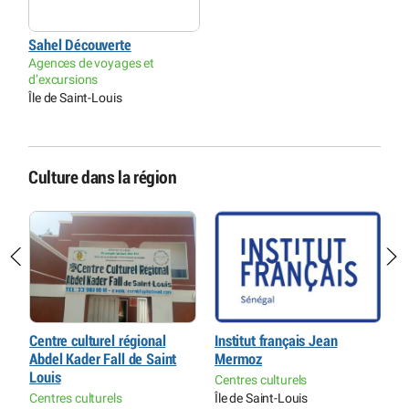
Sahel Découverte
Agences de voyages et
d’excursions
Île de Saint-Louis
Culture dans la région
Centre culturel régional
Institut français Jean
S
Abdel Kader Fall de Saint
Mermoz
S
Louis
Centres culturels
M
Centres culturels
Île de Saint-Louis
Î