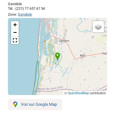
Gandiole
Tél. : (221) 77 657 67 54
Zone :
Gandiole
+
−
©
OpenStreetMap
contributors
Voir sur Google Map