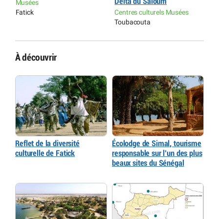
Delta du Saloum
d
Musées
Fatick
Centres culturels Musées
C
Toubacouta
K
À découvrir
Reflet de la diversité
Écolodge de Simal, tourisme
culturelle de Fatick
responsable sur l’un des plus
beaux sites du Sénégal