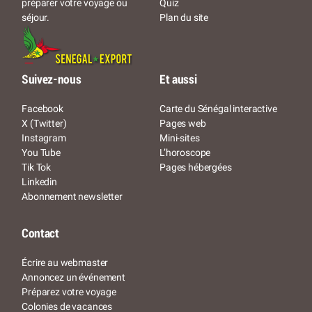
Quiz
préparer votre voyage ou
Plan du site
séjour.
Suivez-nous
Et aussi
Facebook
Carte du Sénégal interactive
X (Twitter)
Pages web
Instagram
Mini-sites
You Tube
L’horoscope
Tik Tok
Pages hébergées
Linkedin
Abonnement newsletter
Contact
Écrire au webmaster
Annoncez un événement
Préparez votre voyage
Colonies de vacances