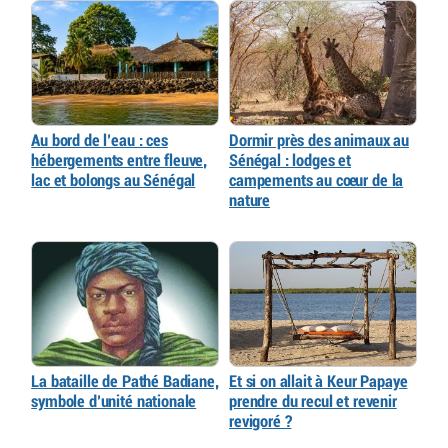
Au bord de l’eau : ces
Dormir près des animaux au
hébergements entre fleuve,
Sénégal : lodges et
lac et bolongs au Sénégal
campements au cœur de la
nature
La bataille de Pathé Badiane,
Et si on allait à Keur Papaye
symbole d’unité nationale
prendre du recul et revenir
revigoré ?