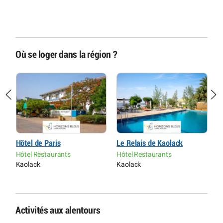
Où se loger dans la région ?
Hôtel de Paris
Le Relais de Kaolack
L
Hôtel Restaurants
Hôtel Restaurants
H
Kaolack
Kaolack
Dj
Activités aux alentours