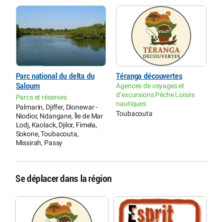
Parc national du delta du
Téranga découvertes
P
Saloum
Agences de voyages et
S
d’excursions Pêche Loisirs
Parcs et réserves
P
nautiques
Palmarin, Djiffer, Dionewar -
P
Toubacouta
Niodior, Ndangane, Île de Mar
N
Lodj, Kaolack, Djilor, Fimela,
L
Sokone, Toubacouta,
S
Missirah, Passy
M
Se déplacer dans la région