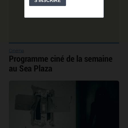
Cinéma
Programme ciné de la semaine
au Sea Plaza