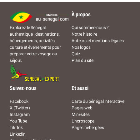
À propos
Qui sommes-nous ?
Explorez le Sénégal
Notre histoire
authentique : destinations,
Auteurs et mentions légales
hébergements, activités,
Nos logos
culture et événements pour
Quiz
préparer votre voyage ou
Plan du site
séjour.
Suivez-nous
Et aussi
Facebook
Carte du Sénégal interactive
X (Twitter)
Pages web
Instagram
Mini-sites
You Tube
L’horoscope
Tik Tok
Pages hébergées
Linkedin