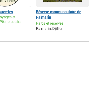
ouvertes
Réserve communautaire de
Térang
oyages et
Agence
Palmarin
Pêche Loisirs
d’excur
Parcs et réserves
nautiq
Palmarin, Djiffer
Toubac