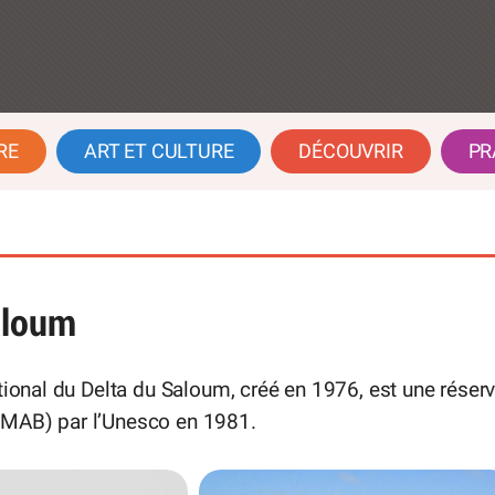
RE
ART ET CULTURE
DÉCOUVRIR
PR
aloum
ational du Delta du Saloum, créé en 1976, est une réser
(MAB) par l’Unesco en 1981.