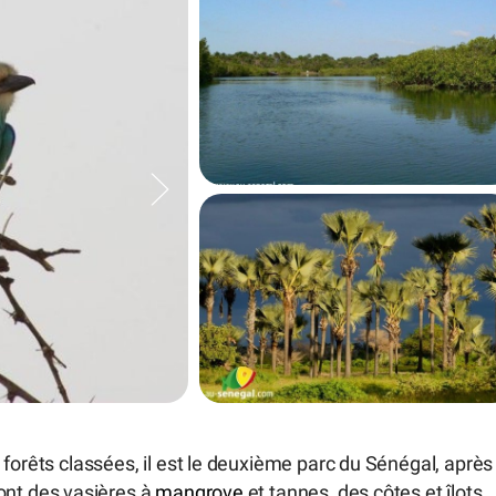
 forêts classées, il est le deuxième parc du Sénégal, après
sont des vasières à
mangrove
et tannes, des côtes et îlots