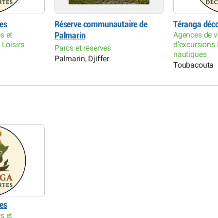
es
Réserve communautaire de
Téranga déc
s et
Agences de v
Palmarin
 Loisirs
d’excursions 
Parcs et réserves
nautiques
Palmarin, Djiffer
Toubacouta
es
s et