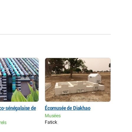
nco-sénégalaise de
Écomusée de Diakhao
Centre 
du Sal
Musées
Fatick
rels
Centres
Toubac