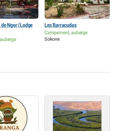
 de Ngor (Lodge
Les Barracudas
Hôtel d
Campement, auberge
Hôtel R
Sokone
Kaolac
auberge