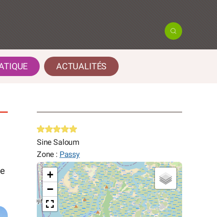
ATIQUE
ACTUALITÉS
Sine Saloum
Zone :
Passy
ve
+
−