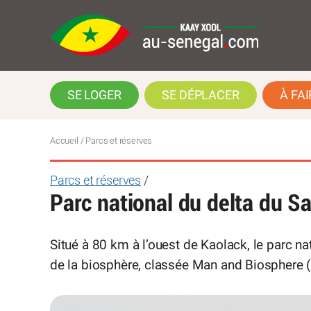
SE LOGER
SE DÉPLACER
À FAI
Accueil
/ Parcs et réserves
Parcs et réserves
/
Parc national du delta du S
Situé à 80 km à l’ouest de Kaolack, le parc n
de la biosphère, classée Man and Biosphere 