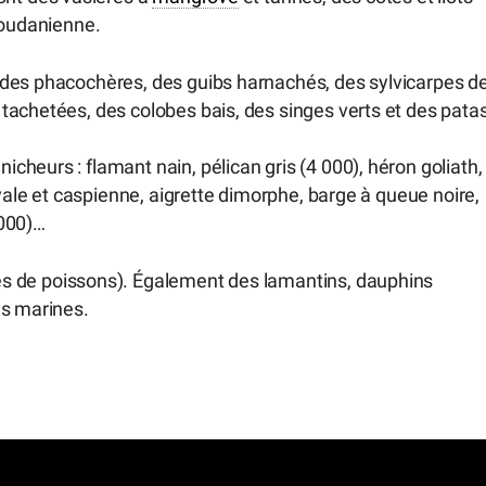
soudanienne.
 des phacochères, des guibs harnachés, des sylvicarpes d
tachetées, des colobes bais, des singes verts et des patas
heurs : flamant nain, pélican gris (4 000), héron goliath,
oyale et caspienne, aigrette dimorphe, barge à queue noire,
 000)…
s de poissons). Également des lamantins, dauphins
es marines.