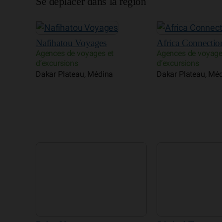
Se déplacer dans la région
Nafihatou Voyages
Africa Connectio
Agences de voyages et
Agences de voyage
d’excursions
d’excursions
Dakar Plateau, Médina
Dakar Plateau, Mé
Relax Voyages
Sénégal Transpor
Agences de voyages et
Location de voitur
d’excursions
Dakar Plateau, Mé
Almadies, Mamelles, Ngor, Yoff