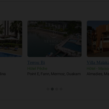
Villa Malaka
Pullman Da
Hôtel - Maison d'hôtes
Hôtel
rmoz, Ouakam
Almadies, Mamelles, Ngor, Yoff
Dakar Platea