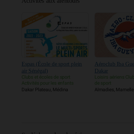
Activités aux alentours
plein
Aéroclub Iba Gueye de
Terrou Bi
Dakar
Hôtel Pêche
Loisirs aériens Clubs et écoles
Point E, Fann, Me
s
de sport
Almadies, Mamelles, Ngor, Yoff