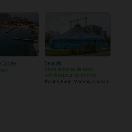
COSAMA (liaison Dakar
Ziguinchor)
Croisières et ferry Export
Dakar Plateau, Médina
Les nu
es de sport
plume
r les enfants
Clubs e
n, Mermoz, Ouakam
Activit
Hann, B
Parcell