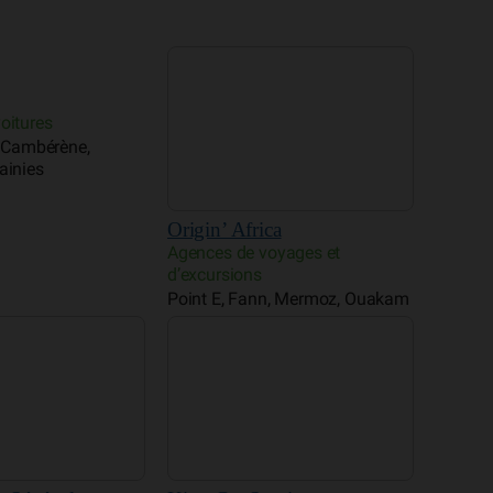
Origin’ Africa
Agences de voyages et
oitures
d’excursions
, Cambérène,
Point E, Fann, Mermoz, Ouakam
ainies
e Sénégal
King Car Services
oyages et
Location de voitures
SICAP, VDN
melles, Ngor, Yoff