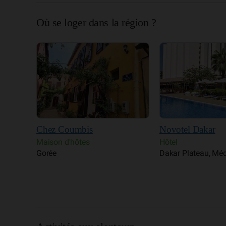
Où se loger dans la région ?
Novotel Dakar
Terrou Bi
Hôtel
Hôtel Pêche
Dakar Plateau, Médina
Point E, Fann, Me