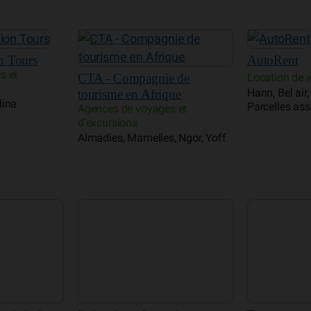
n Tours
AutoRent
s et
CTA - Compagnie de
Location de v
Hann, Bel air
tourisme en Afrique
dina
Parcelles ass
Agences de voyages et
d’excursions
Almadies, Mamelles, Ngor, Yoff
ts Solutions
Dakar Auto Prestation
Tour voyag
Agences de v
es
Location de voitures
d’excursions
dina
Dakar Plateau, Médina
Almadies, Ma