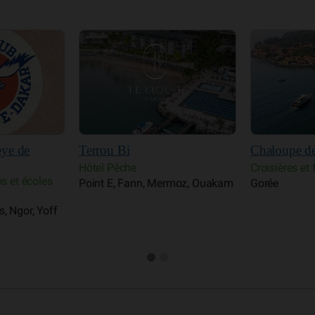
Chaloupe de Gorée
Sencirk
Clubs et écol
Croisières et ferry
Activités pou
rmoz, Ouakam
Gorée
Point E, Fan