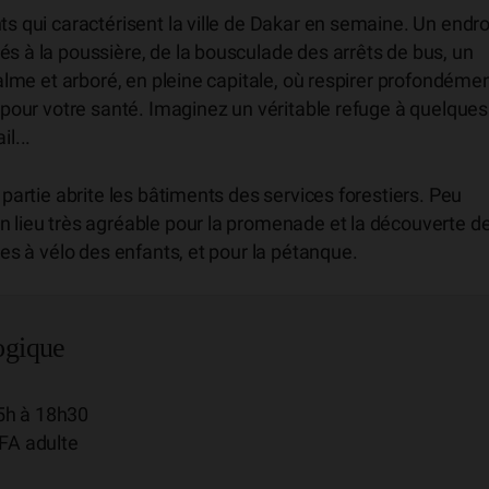
ts qui caractérisent la ville de Dakar en semaine. Un endro
és à la poussière, de la bousculade des arrêts de bus, un
calme et arboré, en pleine capitale, où respirer profondéme
e pour votre santé. Imaginez un véritable refuge à quelques
l...
 partie abrite les bâtiments des services forestiers. Peu
n lieu très agréable pour la promenade et la découverte d
des à vélo des enfants, et pour la pétanque.
ogique
5h à 18h30
CFA adulte