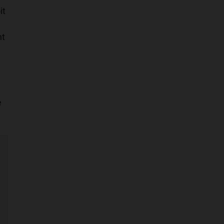
it
nt
e