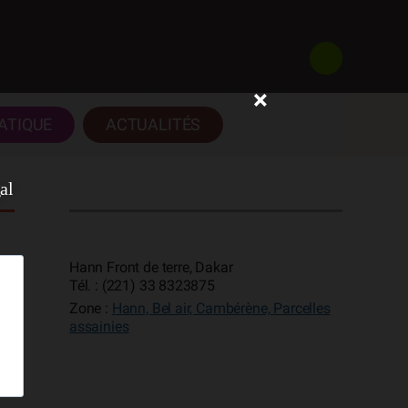
×
ATIQUE
ACTUALITÉS
al
Hann Front de terre, Dakar
Tél. : (221) 33 8323875
Zone :
Hann, Bel air, Cambérène, Parcelles
assainies