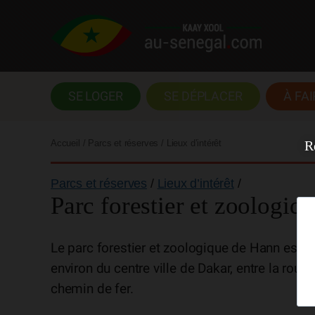
SE LOGER
SE DÉPLACER
À FAI
R
Accueil
/ Parcs et réserves / Lieux d’intérêt
Parcs et réserves
/
Lieux d’intérêt
/
Parc forestier et zoologiq
Le parc forestier et zoologique de Hann est u
environ du centre ville de Dakar, entre la route
chemin de fer.