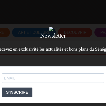
RE
ART ET CULTURE
DÉCOUVRIR
PR
Newsletter
ecevez en exclusivité les actualités et bons plans du Sénég
ue de Hann
n havre de verdure au cœur de Dakar. Il se situe à 6 km
 des Pères Maristes, la route du Front de terre et le