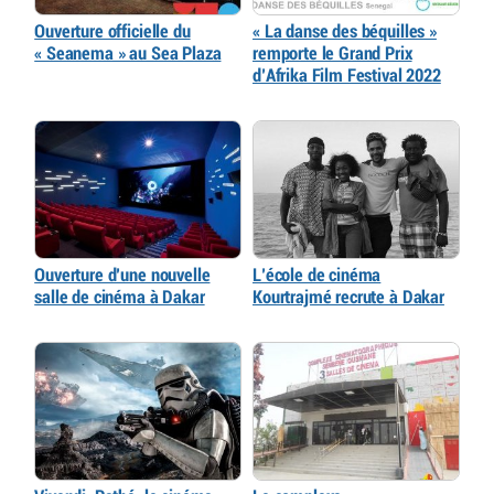
Ouverture officielle du
« La danse des béquilles »
« Seanema » au Sea Plaza
remporte le Grand Prix
d’Afrika Film Festival 2022
Ouverture d’une nouvelle
L’école de cinéma
salle de cinéma à Dakar
Kourtrajmé recrute à Dakar