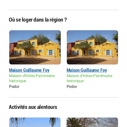
Où se loger dans la région ?
Maison Guillaume Foy
Maison Guillaume Foy
M
Maison d'hôtes Patrimoine
Maison d'hôtes Patrimoine
M
historique
historique
h
Podor
Podor
P
Activités aux alentours