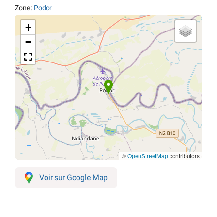
Zone :
Podor
+
−
©
OpenStreetMap
contributors
Voir sur Google Map