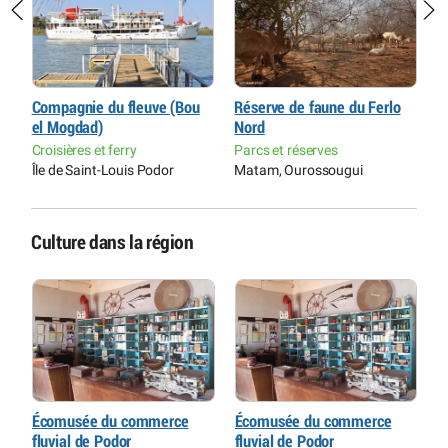
Compagnie du fleuve (Bou
Réserve de faune du Ferlo
R
el Mogdad)
Nord
S
Croisières et ferry
Parcs et réserves
P
Île de Saint-Louis Podor
Matam, Ourossougui
M
Culture dans la région
Écomusée du commerce
Écomusée du commerce
É
fluvial de Podor
fluvial de Podor
f