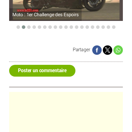
Moto : 1er Challenge des Espoirs
Mo
Partager
Poster un commentaire