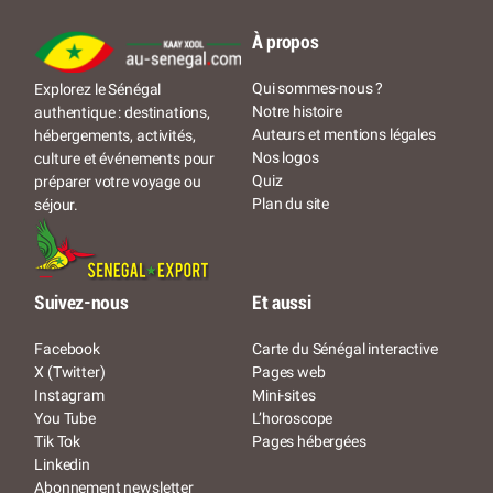
À propos
Qui sommes-nous ?
Explorez le Sénégal
Notre histoire
authentique : destinations,
Auteurs et mentions légales
hébergements, activités,
Nos logos
culture et événements pour
Quiz
préparer votre voyage ou
Plan du site
séjour.
Suivez-nous
Et aussi
Facebook
Carte du Sénégal interactive
X (Twitter)
Pages web
Instagram
Mini-sites
You Tube
L’horoscope
Tik Tok
Pages hébergées
Linkedin
Abonnement newsletter