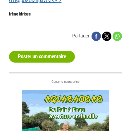
UTBgpO8UMnp5WMKA
Irène Idrisse
Partager
Poster un commentaire