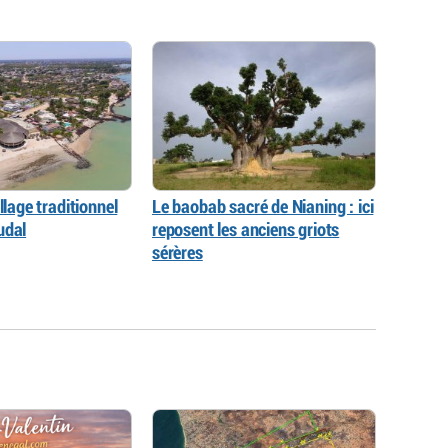
llage traditionnel
Le baobab sacré de Nianing : ici
udal
reposent les anciens griots
sérères