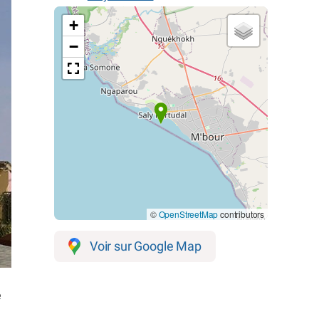
+
−
©
OpenStreetMap
contributors
Voir sur Google Map
e