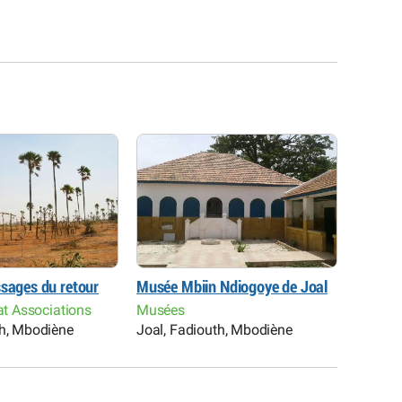
ssages du retour
Musée Mbiin Ndiogoye de Joal
Portes 
nat Associations
Musées
Art et 
th, Mbodiène
Joal, Fadiouth, Mbodiène
Joal, F