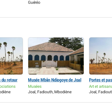
Guéréo
 du retour
Musée Mbiin Ndiogoye de Joal
Portes et pa
sociations
Musées
Art et artisa
odiène
Joal, Fadiouth, Mbodiène
Joal, Fadiou