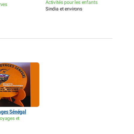
Activités pour les enfants
réserve
rves
Sindia et environs
La Som
ages Sénégal
oyages et