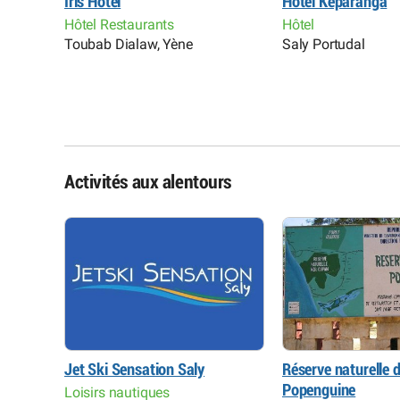
e Mendy
Iris Hôtel
Hôtel Keparanga
Hôtel Restaurants
Hôtel
Toubab Dialaw, Yène
Saly Portudal
Activités aux alentours
Jet Ski Sensation Saly
Réserve naturelle 
Popenguine
 Danse
Loisirs nautiques