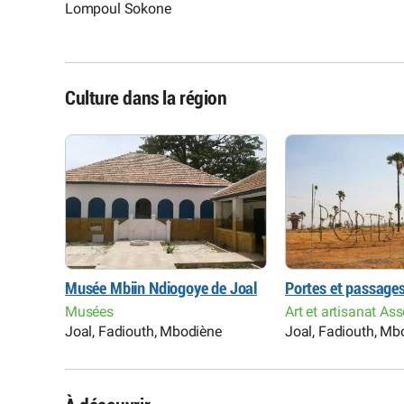
Lompoul Sokone
Culture dans la région
etour
Musée Mbiin Ndiogoye de Joal
Portes et passages
ions
Musées
Art et artisanat As
e
Joal, Fadiouth, Mbodiène
Joal, Fadiouth, Mb