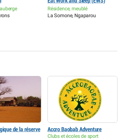
l
Eat Work and Sleep (EWS)
Hôtel H
auberge
Résidence, meublé
Hôtel
irons
La Somone, Ngaparou
Saly Po
gique de la réserve
Accro Baobab Adventure
Parc ex
Clubs et écoles de sport
Hôtel R