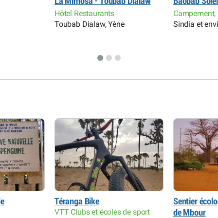
La Mimosa - Toubab Dialaw
Baobab Solei
Hôtel Restaurants
Campement, 
Toubab Dialaw, Yène
Sindia et env
de
Téranga Bike
Sentier écolo
VTT Clubs et écoles de sport
de Mbour