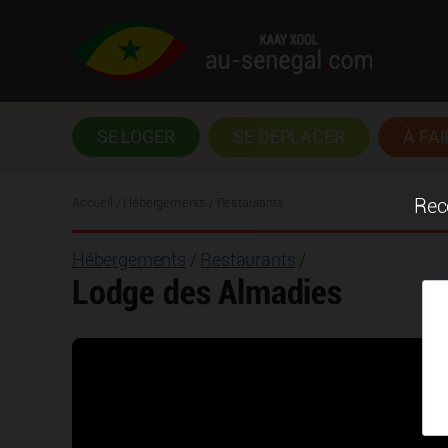
SE LOGER
SE DÉPLACER
À FAI
Accueil
/ Hébergements / Restaurants
Rece
Hébergements
/
Restaurants
/
Lodge des Almadies