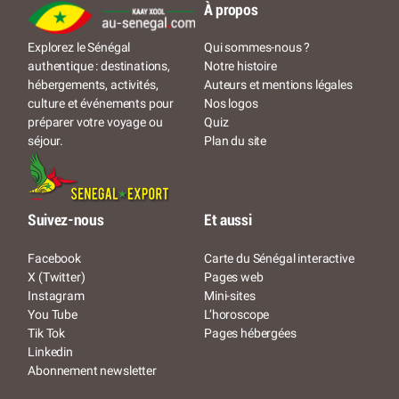
À propos
Qui sommes-nous ?
Explorez le Sénégal
Notre histoire
authentique : destinations,
Auteurs et mentions légales
hébergements, activités,
Nos logos
culture et événements pour
Quiz
préparer votre voyage ou
Plan du site
séjour.
Suivez-nous
Et aussi
Facebook
Carte du Sénégal interactive
X (Twitter)
Pages web
Instagram
Mini-sites
You Tube
L’horoscope
Tik Tok
Pages hébergées
Linkedin
Abonnement newsletter