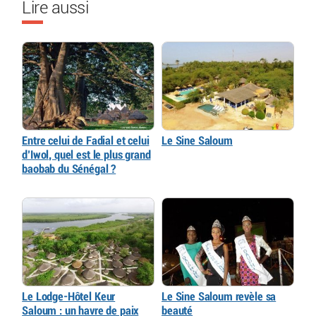
Lire aussi
Entre celui de Fadial et celui
Le Sine Saloum
d’Iwol, quel est le plus grand
baobab du Sénégal ?
Le Lodge-Hôtel Keur
Le Sine Saloum revèle sa
Saloum : un havre de paix
beauté