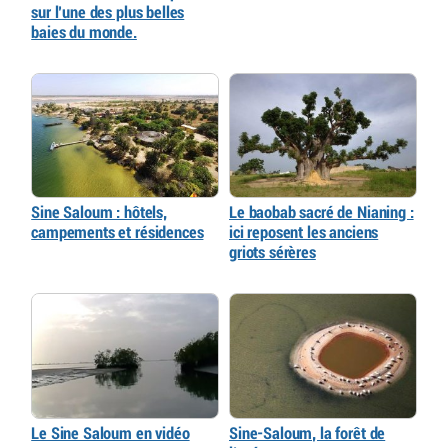
sur l’une des plus belles
baies du monde.
Sine Saloum : hôtels,
Le baobab sacré de Nianing :
campements et résidences
ici reposent les anciens
griots sérères
Le Sine Saloum en vidéo
Sine-Saloum, la forêt de