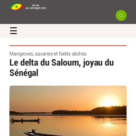
×
☰
Newsletter
Mangroves, savanes et forêts sèches
Le delta du Saloum, joyau du
Recevez en exclusivité les actualités
Sénégal
et bons plans du Sénégal