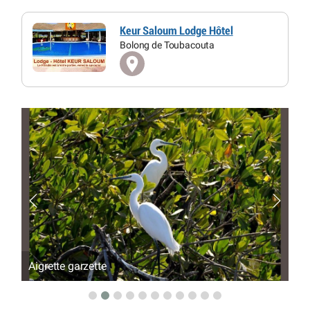
Keur Saloum Lodge Hôtel
Bolong de Toubacouta
Amarante
An