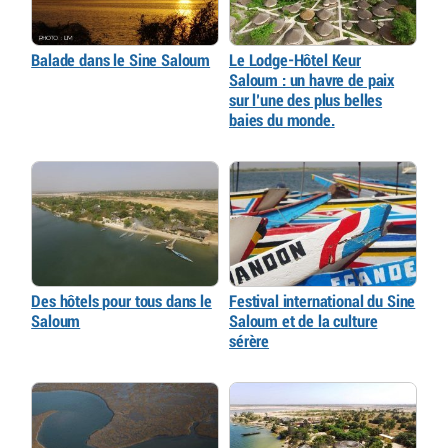
Balade dans le Sine Saloum
Le Lodge-Hôtel Keur
Saloum : un havre de paix
sur l’une des plus belles
baies du monde.
Des hôtels pour tous dans le
Festival international du Sine
Saloum
Saloum et de la culture
sérère