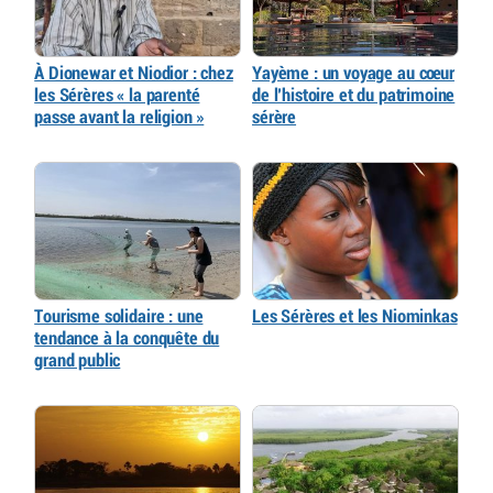
À Dionewar et Niodior : chez
Yayème : un voyage au cœur
les Sérères « la parenté
de l’histoire et du patrimoine
passe avant la religion »
sérère
Tourisme solidaire : une
Les Sérères et les Niominkas
tendance à la conquête du
grand public