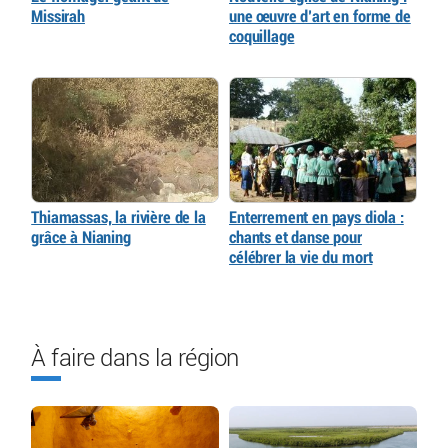
Missirah
une œuvre d’art en forme de
coquillage
Thiamassas, la rivière de la
Enterrement en pays diola :
grâce à Nianing
chants et danse pour
célébrer la vie du mort
À faire dans la région