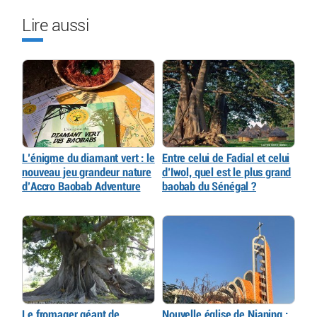
Lire aussi
L’énigme du diamant vert : le
Entre celui de Fadial et celui
nouveau jeu grandeur nature
d’Iwol, quel est le plus grand
d’Accro Baobab Adventure
baobab du Sénégal ?
Le fromager géant de
Nouvelle église de Nianing :