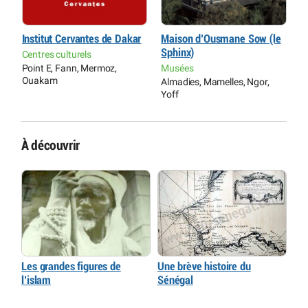
Institut Cervantes de Dakar
Maison d’Ousmane Sow (le
T
Sphinx)
S
Centres culturels
Point E, Fann, Mermoz,
Musées
C
Ouakam
Almadies, Mamelles, Ngor,
D
Yoff
À découvrir
Les grandes figures de
Une brève histoire du
l’islam
Sénégal