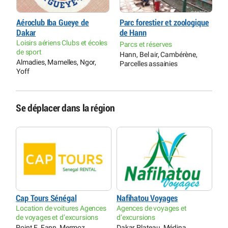
Aéroclub Iba Gueye de
Parc forestier et zoologique
F
Dakar
de Hann
b
Loisirs aériens Clubs et écoles
F
Parcs et réserves
de sport
é
Hann, Bel air, Cambérène,
Almadies, Mamelles, Ngor,
A
Parcelles assainies
Yoff
Y
Se déplacer dans la région
Cap Tours Sénégal
Nafihatou Voyages
Location de voitures Agences
Agences de voyages et
de voyages et d’excursions
d’excursions
Point E, Fann, Mermoz,
Dakar Plateau, Médina