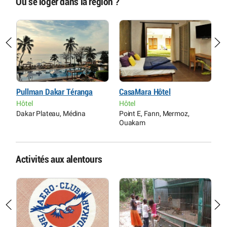
Où se loger dans la région ?
Pullman Dakar Téranga
CasaMara Hôtel
H
Hôtel
Hôtel
H
Dakar Plateau, Médina
Point E, Fann, Mermoz,
A
Ouakam
Y
Activités aux alentours